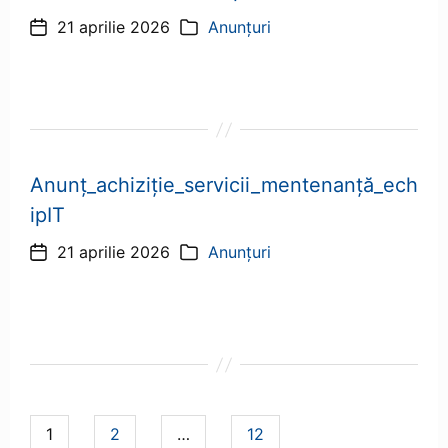
21 aprilie 2026
Anunțuri
Dată
Categorii
articol
Anunț_achiziție_servicii_mentenanță_ech
ipIT
21 aprilie 2026
Anunțuri
Dată
Categorii
articol
Navigare
pagina
pagina
pagina
1
2
…
12
articole