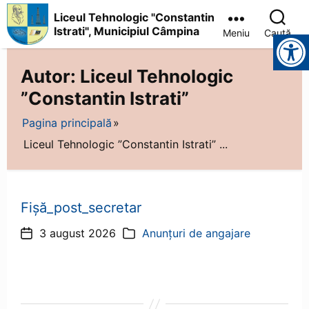
Liceul Tehnologic "Constantin
Istrati", Municipiul Câmpina
Meniu
Caută
Instrumente pentru accesibilitate
Liceul
Tehnologic
Autor:
Liceul Tehnologic
"Constantin
Istrati",
”Constantin Istrati”
Municipiul
Câmpina
Pagina principală
Liceul Tehnologic ”Constantin Istrati” ...
Fișă_post_secretar
3 august 2026
Anunțuri de angajare
Dată
Categorii
articol