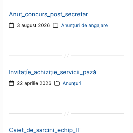
Anuț_concurs_post_secretar
3 august 2026
Anunțuri de angajare
Dată
Categorii
articol
Invitațíe_achiziție_servicii_pază
22 aprilie 2026
Anunțuri
Dată
Categorii
articol
Caiet_de_sarcini_echip_IT