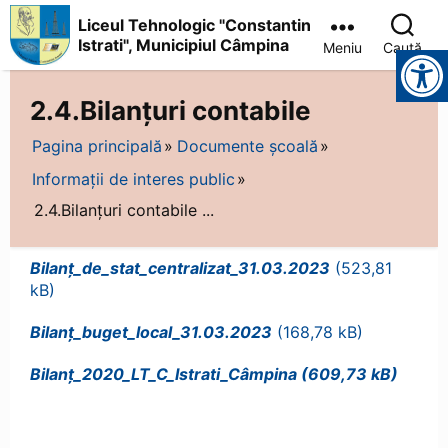
Liceul Tehnologic "Constantin
Istrati", Municipiul Câmpina
Meniu
Caută
Instrumente pentru accesibilitate
Liceul
Tehnologic
2.4.Bilanțuri contabile
"Constantin
Istrati",
Pagina principală
Documente școală
Municipiul
Câmpina
Informații de interes public
2.4.Bilanțuri contabile ...
Bilanț_de_stat_centralizat_31.03.2023
Bilanț_buget_local_31.03.2023
Bilanț_2020_LT_C_Istrati_Câmpina