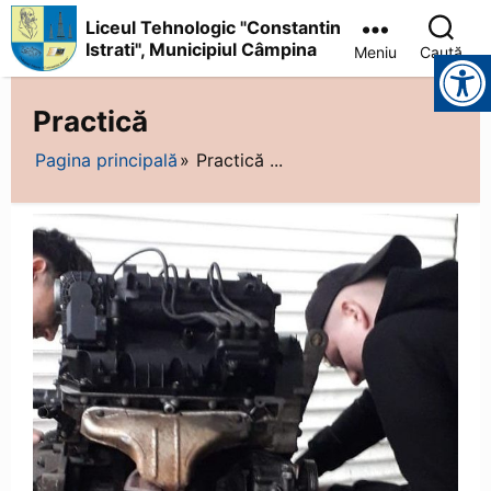
Liceul Tehnologic "Constantin
Istrati", Municipiul Câmpina
Meniu
Caută
Instrumente pentru accesibilitate
Liceul
Tehnologic
Practică
"Constantin
Istrati",
Pagina principală
Practică ...
Municipiul
Câmpina