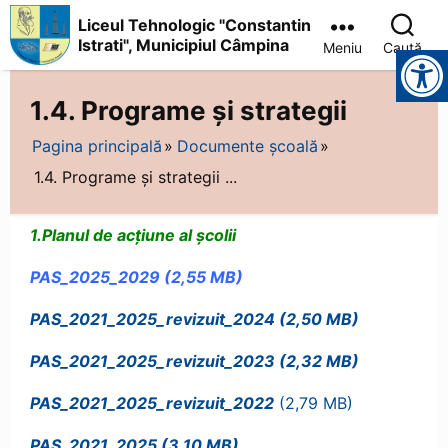
Liceul Tehnologic "Constantin
Istrati", Municipiul Câmpina
Meniu
Caută
Instrumente pentru accesibilitate
Liceul
Tehnologic
1.4. Programe și strategii
"Constantin
Istrati",
Pagina principală
Documente școală
Municipiul
Câmpina
1.4. Programe și strategii ...
1.Planul de acțiune al școlii
PAS_2025_2029
PAS_2021_2025_revizuit_2024
PAS_2021_2025_revizuit_2023
PAS_2021_2025_revizuit_2022
PAS_2021_2025