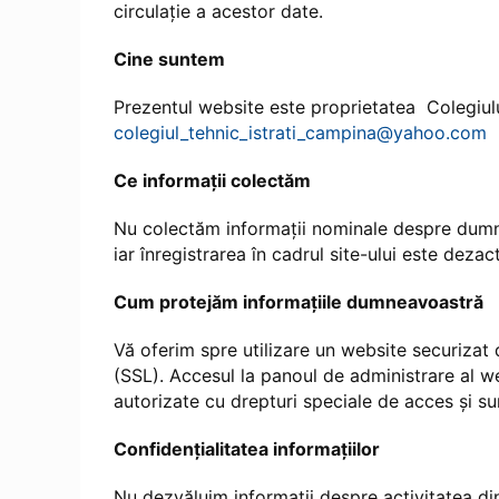
circulație a acestor date.
Cine suntem
Prezentul website este proprietatea Colegiulu
colegiul_tehnic_istrati_campina@yahoo.com
Ce informații colectăm
Nu colectăm informații nominale despre dumnea
iar înregistrarea în cadrul site-ului este dezac
Cum protejăm informațiile dumneavoastră
Vă oferim spre utilizare un website securizat d
(SSL). Accesul la panoul de administrare al w
autorizate cu drepturi speciale de acces și su
Confidențialitatea informațiilor
Nu dezvăluim informații despre activitatea din 