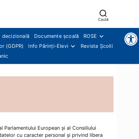
Caută
Instrumente pentru accesibilitate
 decizională
Documente școală
ROSE
lor (GDPR)
Info Părinți-Elevi
Revista Școlii
anic
l Parlamentului European și al Consiliului
atelor cu caracter personal și privind libera