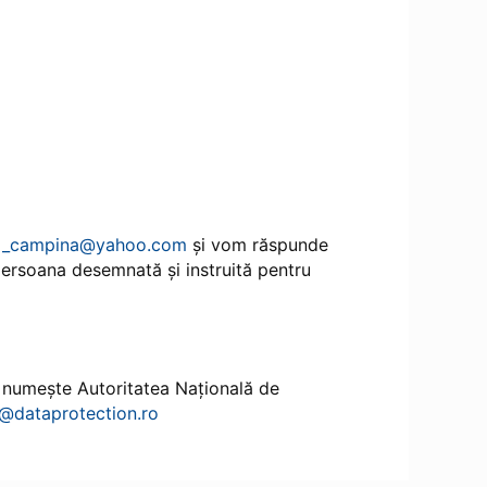
rati_campina@yahoo.com
și vom răspunde
persoana desemnată și instruită pentru
e numește Autoritatea Națională de
@dataprotection.ro