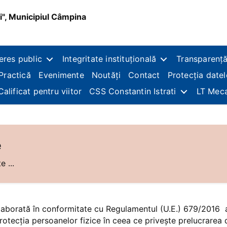
i", Municipiul Câmpina
teres public
Integritate instituțională
Transparență
Practică
Evenimente
Noutăți
Contact
Protecția date
Calificat pentru viitor
CSS Constantin Istrati
LT Mec
e
e ...
elaborată în conformitate cu Regulamentul (U.E.) 679/2016 a
rotecția persoanelor fizice în ceea ce privește prelucrarea d