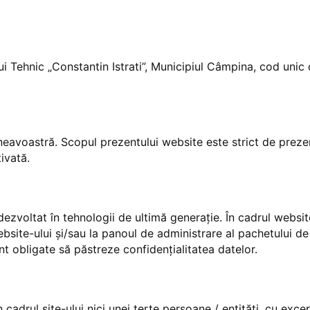
i Tehnic „Constantin Istrati”, Municipiul Câmpina, cod unic
voastră. Scopul prezentului website este strict de prezent
tivată.
ezvoltat în tehnologii de ultimă generație. În cadrul website
ebsite-ului și/sau la panoul de administrare al pachetului d
nt obligate să păstreze confidențialitatea datelor.
cadrul site-ului nici unei terțe persoane / entități, cu exce