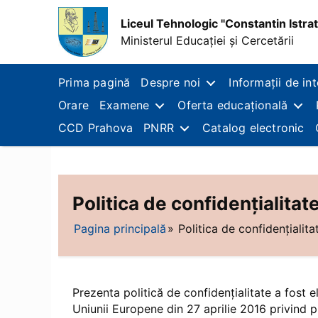
Liceul Tehnologic "Constantin Istrat
Ministerul Educației și Cercetării
Liceul
Tehnologic
Prima pagină
Despre noi
Informații de in
"Constantin
Orare
Examene
Oferta educațională
Istrati",
Municipiul
CCD Prahova
PNRR
Catalog electronic
Câmpina
Politica de confidențialitat
Pagina principală
Politica de confidențialitat
Prezenta politică de confidențialitate a fost 
Uniunii Europene din 27 aprilie 2016 privind p