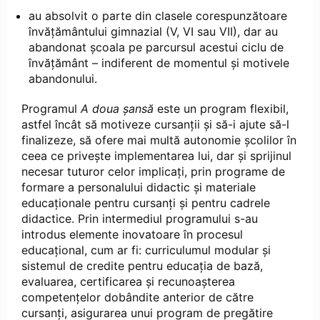
au absolvit o parte din clasele corespunzătoare
învăţământului gimnazial (V, VI sau VII), dar au
abandonat şcoala pe parcursul acestui ciclu de
învăţământ – indiferent de momentul şi motivele
abandonului.
Programul
A doua șansă
este un program flexibil,
astfel încât să motiveze cursanţii şi să-i ajute să-l
finalizeze, să ofere mai multă autonomie şcolilor în
ceea ce priveşte implementarea lui, dar şi sprijinul
necesar tuturor celor implicaţi, prin programe de
formare a personalului didactic şi materiale
educaţionale pentru cursanţi şi pentru cadrele
didactice. Prin intermediul programului s-au
introdus elemente inovatoare în procesul
educaţional, cum ar fi: curriculumul modular şi
sistemul de credite pentru educaţia de bază,
evaluarea, certificarea şi recunoaşterea
competenţelor dobândite anterior de către
cursanţi, asigurarea unui program de pregătire