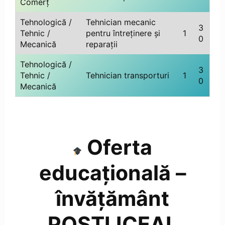
Comerț
Tehnologică /
Tehnician mecanic
3
Tehnic /
pentru întreținere și
1
0
Mecanică
reparații
Tehnologică /
3
Tehnic /
Tehnician transporturi
1
0
Mecanică
Oferta
educațională –
învățământ
POSTLICEAL