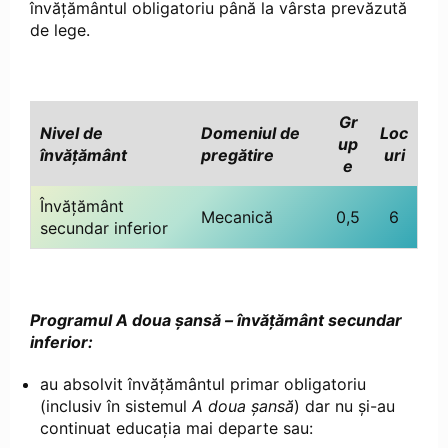
învățământul obligatoriu până la vârsta prevăzută
de lege.
Gr
Nivel de
Domeniul de
Loc
up
învățământ
pregătire
uri
e
Învățământ
Mecanică
0,5
6
secundar inferior
Programul A doua şansă – învăţământ secundar
inferior:
au absolvit învăţământul primar obligatoriu
(inclusiv în sistemul
A doua şansă
) dar nu şi-au
continuat educaţia mai departe sau: