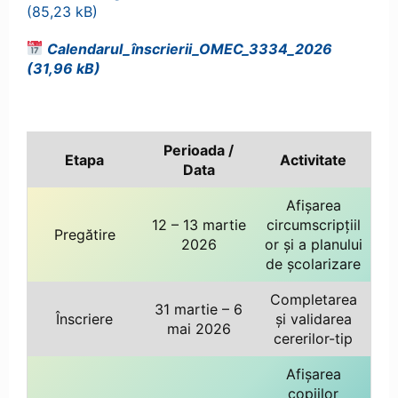
Calendarul_înscrierii_OMEC_3334_2026
Perioada /
Etapa
Activitate
Data
Afișarea
12 – 13 martie
circumscripțiil
Pregătire
2026
or și a planului
de școlarizare
Completarea
31 martie – 6
Înscriere
și validarea
mai 2026
cererilor-tip
Afișarea
copiilor