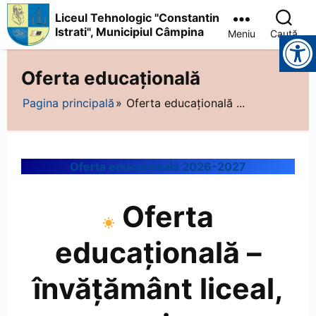
Liceul Tehnologic "Constantin
Istrati", Municipiul Câmpina
Meniu
Caută
Instrumente pentru accesibilitate
Liceul
Tehnologic
Oferta educațională
"Constantin
Istrati",
Pagina principală
Oferta educațională ...
Municipiul
Câmpina
Oferta educațională 2026-2027
Oferta
educațională –
învățământ liceal,