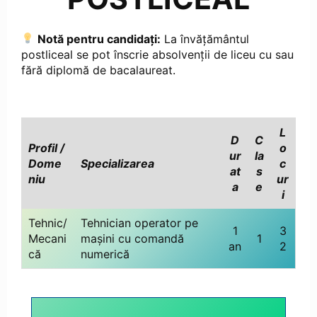
Notă pentru candidați:
La învățământul
postliceal se pot înscrie absolvenții de liceu cu sau
fără diplomă de bacalaureat.
L
D
C
Profil /
o
ur
la
Dome
Specializarea
c
at
s
ni
u
ur
a
e
i
Tehnic/
Tehnician operator pe
1
3
Mecani
mașini cu comandă
1
an
2
că
numerică