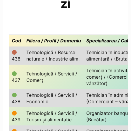
zi
Cod
Filiera / Profil / Domeniu
Specializarea / Cali
Tehnologică / Resurse
Tehnician în industri
436
naturale / Industrie alim.
alimentară / (Brutar 
Tehnician în activită
Tehnologică / Servicii /
comerț / (Comercia
437
Comerț
vânzător)
Tehnologică / Servicii /
Tehnician în administ
438
Economic
(Comerciant – vânză
Tehnologică / Servicii /
Organizator banquet
439
Turism și alimentație
(Bucătar)