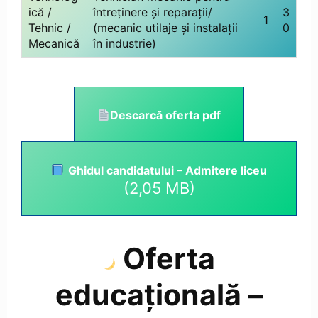
ică /
întreținere și reparații/
3
1
Tehnic /
(mecanic utilaje și instalații
0
Mecanică
în industrie)
Descarcă oferta pdf
Ghidul candidatului – Admitere liceu
Oferta
educațională –