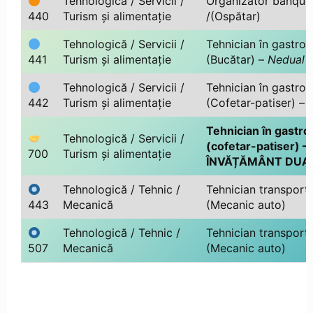
Tehnologică / Servicii /
Organizator banque
440
Turism și alimentație
/(Ospătar)
Tehnologică / Servicii /
Tehnician în gastro
441
Turism și alimentație
(Bucătar) –
Nedual
Tehnologică / Servicii /
Tehnician în gastro
442
Turism și alimentație
(Cofetar-patiser) –
Tehnician în gastro
Tehnologică / Servicii /
(cofetar-patiser) –
700
Turism și alimentație
ÎNVĂȚĂMÂNT DUA
Tehnologică / Tehnic /
Tehnician transportu
443
Mecanică
(Mecanic auto)
Tehnologică / Tehnic /
Tehnician transportu
507
Mecanică
(Mecanic auto)