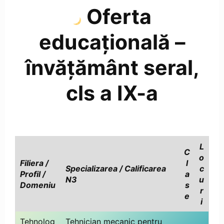
Oferta
educațională –
învățământ seral,
cls a IX-a
L
C
o
Filiera /
l
Specializarea / Calificarea
c
Profil /
a
N3
u
Domeni
u
s
r
e
i
Tehnolog
Tehnician mecanic pentru