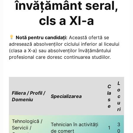
învățământ seral,
cls a XI-a
Notă pentru candidați:
Această ofertă se
adresează absolvenților ciclului inferior al liceului
(clasa a X-a) sau absolvenților învățământului
profesional care doresc continuarea studiilor.
L
C
o
Filiera / Profil /
la
Specializarea
c
Domeni
u
s
u
e
ri
Tehnologică /
Tehnician în activități
3
Servicii /
1
de comerț
0