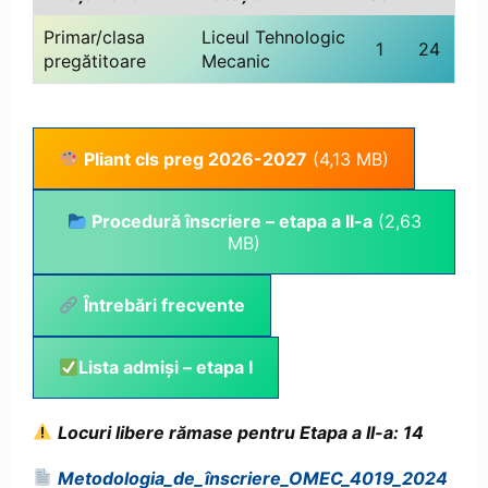
Primar/clasa
Liceul Tehnologic
1
24
pregătitoare
Mecanic
Pliant cls preg 2026-2027
Procedură înscriere – etapa a II-a
Întrebări frecvente
Lista admiși – etapa I
Locuri libere rămase pentru Etapa a II-a:
14
Metodologia_de_înscriere_OMEC_4019_2024