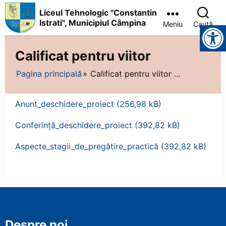
Liceul Tehnologic "Constantin
Istrati", Municipiul Câmpina
Meniu
Caută
Instrumente pentru accesibilitate
Liceul
Tehnologic
Calificat pentru viitor
"Constantin
Istrati",
Pagina principală
Calificat pentru viitor ...
Municipiul
Câmpina
Anunt_deschidere_proiect
Conferință_deschidere_proiect
Aspecte_stagii_de_pregătire_practică
Despre noi