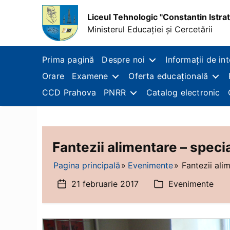
Liceul Tehnologic "Constantin Istrat
Ministerul Educației și Cercetării
Liceul
Tehnologic
Prima pagină
Despre noi
Informații de in
"Constantin
Orare
Examene
Oferta educațională
Istrati",
Municipiul
CCD Prahova
PNRR
Catalog electronic
Câmpina
Fantezii alimentare – speci
Pagina principală
Evenimente
Fantezii ali
21 februarie 2017
Evenimente
Dată
Categorii
articol