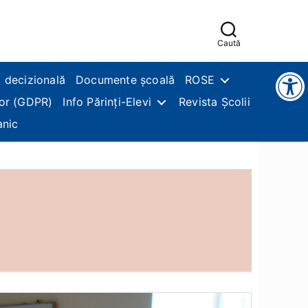
Caută
Instrumente pentru accesibilitate
 decizională
Documente școală
ROSE
lor (GDPR)
Info Părinți-Elevi
Revista Școlii
anic