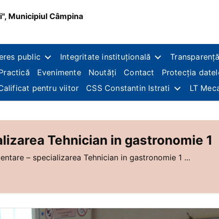
i", Municipiul Câmpina
teres public
Integritate instituțională
Transparență
Practică
Evenimente
Noutăți
Contact
Protecția date
Calificat pentru viitor
CSS Constantin Istrati
LT Mec
alizarea Tehnician in gastronomie 1
mentare – specializarea Tehnician in gastronomie 1 ...