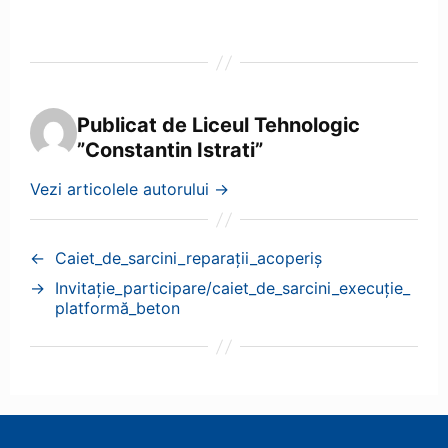
Publicat de Liceul Tehnologic
”Constantin Istrati”
Vezi articolele autorului
→
←
Caiet_de_sarcini_reparaţii_acoperiş
→
Invitație_participare/caiet_de_sarcini_execuție_
platformă_beton