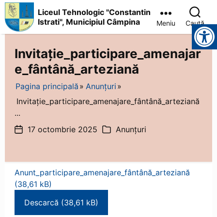
Liceul Tehnologic "Constantin
Istrati", Municipiul Câmpina
Meniu
Caută
Instrumente pentru accesibilitate
Liceul
Tehnologic
Invitație_participare_amenajar
"Constantin
Istrati",
e_fântână_arteziană
Municipiul
Câmpina
Pagina principală
Anunțuri
Invitație_participare_amenajare_fântână_arteziană
...
17 octombrie 2025
Anunțuri
Dată
Categorii
articol
Anunt_participare_amenajare_fântână_arteziană
Descarcă