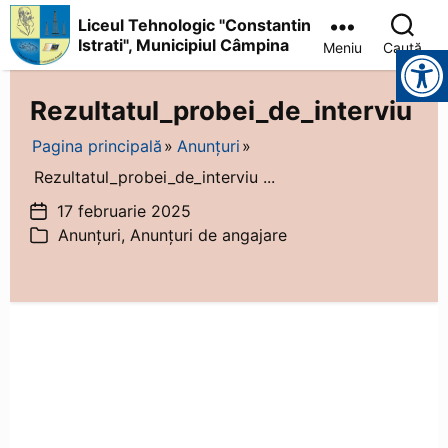
Liceul Tehnologic "Constantin
Istrati", Municipiul Câmpina
Meniu
Caută
Instrumente pentru accesibilitate
Liceul
Tehnologic
Rezultatul_probei_de_interviu
"Constantin
Istrati",
Pagina principală
Anunțuri
Municipiul
Câmpina
Rezultatul_probei_de_interviu ...
17 februarie 2025
Dată
Anunțuri
,
Anunțuri de angajare
articol
Categorii